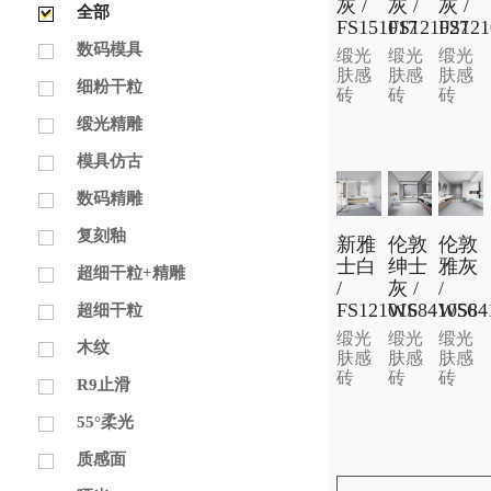
灰 /
灰 /
灰 /
全部
FS151017
FS121027
FS121
数码模具
缎光
缎光
缎光
肤感
肤感
肤感
细粉干粒
砖
砖
砖
缎光精雕
模具仿古
数码精雕
复刻釉
新雅
伦敦
伦敦
士白
绅士
雅灰
超细干粒+精雕
/
灰 /
/
FS121016
WS841056
WS84
超细干粒
缎光
缎光
缎光
木纹
肤感
肤感
肤感
砖
砖
砖
R9止滑
55°柔光
质感面