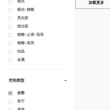
哑光
加载更多
哑光+精雕
亮光面
缎光面
精雕+止滑+高亮
精雕+高亮
结晶
金属
空间类型
全部
客厅
厨房