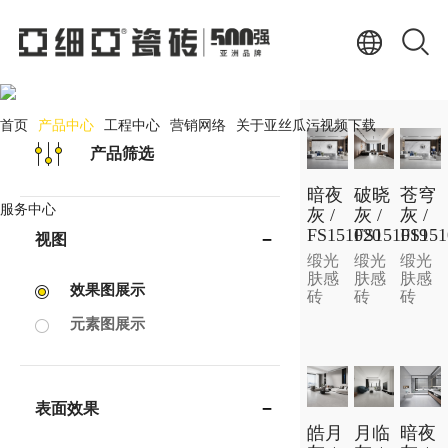
产品中心
PRODUCT CENTER
首页
产品中心
工程中心
营销网络
关于亚丝瓜污视频下载
产品筛选
暗夜
破晓
苍穹
服务中心
灰 /
灰 /
灰 /
FS151020
FS151019
FS151
视图
缎光
缎光
缎光
肤感
肤感
肤感
效果图展示
砖
砖
砖
元素图展示
表面效果
皓月
月临
暗夜